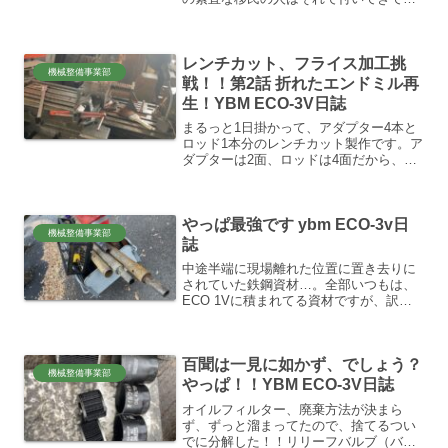
れる気がしますが、今時の日本人、そん
なアマーーーーーナイでしょ？？（笑）
逆に、自惚れさせちゃーーー舐められ
レンチカット、フライス加工挑
て、？？みたいな。。😂信頼...
機械整備事業部
戦！！第2話 折れたエンドミル再
生！YBM ECO-3V日誌
まるっと1日掛かって、アダプター4本と
ロッド1本分のレンチカット製作です。ア
ダプターは2面、ロッドは4面だから、の
べ16カ所レンチカット！！エンドミルが
30mmだから、40mmのレンチカットだと
2パス作業が必要です。もう、立ちっぱな
やっぱ最強です ybm ECO-3v日
しでクタ...
機械整備事業部
誌
中途半端に現場離れた位置に置き去りに
されていた鉄鋼資材…。全部いつもは、
ECO 1Vに積まれてる資材ですが、訳あ
って現場の隅に一時保管してましたが、
急遽移動命令肝心のECO 1Vは、遥か遠
く距離の離れた場所に居るので、リヤカ
百聞は一見に如かず、でしょう？
ーで横着せずに、...
機械整備事業部
やっぱ！！YBM ECO-3V日誌
オイルフィルター、廃棄方法が決まら
ず、ずっと溜まってたので、捨てるつい
でに分解した！！リリーフバルブ（バイ