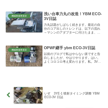
パスバルブ）ぐらいは認知してました
が、アンチドレーン弁やサポートスプリ
ングなどなど、細かくこだわってみてい
洗い台車力丸の改造！YBM ECO-
くと、やはり純正が一番信頼感...
機械整備事業部
3V日誌
力丸話題がしばらく続きます。最近の自
分のコア出しのトレンドは、以下の流れ
～マシンのアダプターに付けたまま、→
先端パイレンで切って、→バイブロし
て、→縦コア出して、→縦水洗浄という
流れでの作業がすっかりクセついちゃっ
OPWF継手 ybm ECO-3V日誌
たので、この洗い台車の使用...
機械整備事業部
以前のブログで私はやらない派ですと告
白しましたが、やはりやります。はい。
よくコロコロ考え変わります。私。3Vの
左←回転モーターのホースエルボ継手、
ウインチでロッドが、ガンガンアッパー
くらうじゃん？分かるよね。3Vユーザー
なら。あのエルボの出...
いすゞ3YE-1 噴射タイミング調整 YBM
ECO-3V 日誌