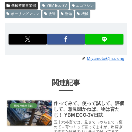
機械整備事業部
YBM Eco-3V
エコマシン
ボーリングマシン
改造
整備
機械
Miyamoto@hss-eng
関連記事
作ってみて、使って試して、評価
機械整備事業部
して、意見聞かねば、物は育た
じ！ YBM ECO-3V日誌
五十六格言では、見せて→やらせて→褒
めて→育つ！って言ってますが、出稼ぎ
の素直な移民の人はそれで付いてきてく