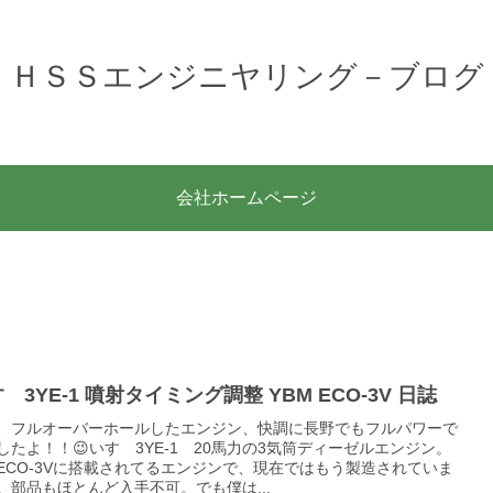
ＨＳＳエンジニヤリング－ブログ
会社ホームページ
ゞ3YE-1 噴射タイミング調整 YBM ECO-3V 日誌
、フルオーバーホールしたエンジン、快調に長野でもフルパワーで
したよ！！😉いすゞ3YE-1 20馬力の3気筒ディーゼルエンジン。
ECO-3Vに搭載されてるエンジンで、現在ではもう製造されていま
。部品もほとんど入手不可。でも僕は...