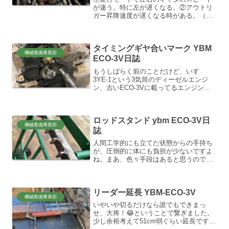
が違う。特に左が遅くなる。②アウトリ
ガー昇降速度が遅くなる時がある。（パ
イロット回路改造の為、左右ともに遅く
なる）③走行モード（後側モード）でフ
ィードと回転がレバー倒すと微妙に動い
タイミングギヤ合いマーク YBM
てしまう。④前側（掘削）...
機械整備事業部
ECO-3V日誌
もうしばらく前のことだけど、いすゞ
3YE-1という3気筒のディーゼルエンジ
ン、古いECO-3Vに載ってるエンジンで
す。もう製造されていません。部品もほ
とんど無くなってる。でもかつてからの
自分の最大課題であったエンジンフルオ
ロッドスタンド ybm ECO-3V日
ーバーホール洗浄を...
機械整備事業部
誌
人間工学的にも立てた状態からの手持ち
が、圧倒的に体にも負担が少ないですよ
ね。まあ、色々手段はあると思うのです
が、私はやっぱり立てていたい派です。
ロッドは8.35kgも重量があり、2m分だと
その倍で17kg弱…これ以上本数増えた場
リーダー延長 YBM-ECO-3V
合は、少し厳...
機械整備事業部
いやいや切るだけなら誰でもできまっ
せ、大将！😂ということで繋ぎました。
少し余裕考えて51cm弱ぐらい延長です。