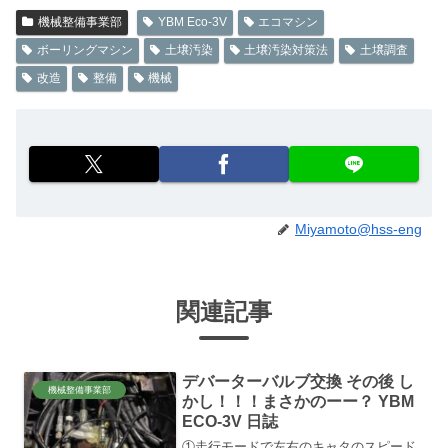
機械整備事業部
YBM Eco-3V
エコマシン
ボーリングマシン
土壌汚染
土壌汚染対策法
土壌調査
改造
整備
機械
Miyamoto@hss-eng
関連記事
デバーターバルブ交換 その後 し
機械整備事業部
かし！！！まさかのーー？ YBM
ECO-3V 日誌
①走行モードで左右のキャタのスピード