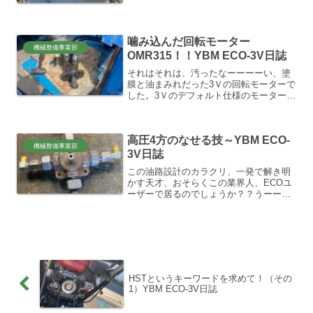
3Vでは現実的にこれが限界でしょう。こ
れ以上長くしても意味なくね？って。実
は溶接も5回ぐらい失敗してます。反るわ
反るわでソーセージ...
噛み込んだ回転モーター
機械整備事業部
OMR315！！YBM ECO-3V日誌
それはそれは、汚ったなーーーーい、塗
膜と油まみれだった3Ｖの回転モーターで
した。3Ｖのデフォルト仕様のモーター2
台、現在、米国WHITE社製（昔はダンフ
ォスから）のオービットモーターです。
OMR315シリーズ！！下～
高圧4方のなせる技～YBM ECO-
50→80→100→12...
機械整備事業部
3V日誌
この油路設計のカラクリ、一発で解き明
かす天才、おそらくこの業界人、ECOユ
ーザーで居るのでしょうか？？うーーー
ーん…。たぶん無理、、だと思う．．．
初見で何も情報なしでさ、ホースだけを
ただ追って見て、フンーーーん、なるほ
ど！！って、そのカラク...
HSTというキーワードを求めて！（その
1）YBM ECO-3V日誌