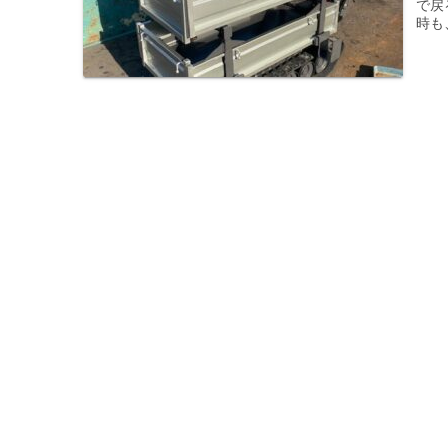
で戻
時も