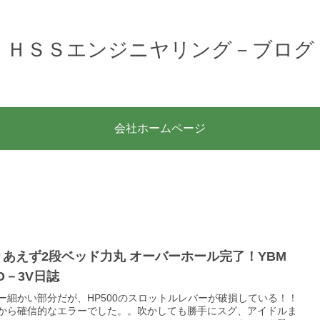
ＨＳＳエンジニヤリング－ブログ
会社ホームページ
りあえず2段ベッド力丸 オーバーホール完了！YBM
O－3V日誌
ー細かい部分だが、HP500のスロットルレバーが破損している！！
から確信的なエラーでした。。吹かしても勝手にスグ、アイドルま