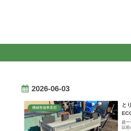
2026-06-03
と
機械整備事業部
EC
超ー
以前