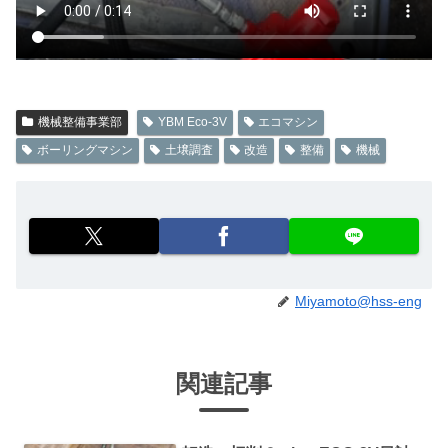
機械整備事業部
YBM Eco-3V
エコマシン
ボーリングマシン
土壌調査
改造
整備
機械
Miyamoto@hss-eng
関連記事