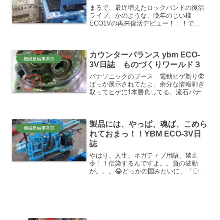
まるで、最近増えたロックバンドの復活
ライブ、かのような、晩年のじい様
ECO1Vの再来復活デビュー！！！で
す！！🙂かつての京阪特急8000系、リニ
ューアルデビューのような、華やかな塗
装変更で完璧整備でのデビューっ、とま
カウンターバランス ybm ECO-
で行かなかったけれど、...
機械整備事業部
3V日誌 ものづくりワールド３
パナソニックのブース 電動ヒゲ剃り🥸
ばっか展示されてたよ。余分な情報剥ぎ
取ってヒゲに1本勝負してる。流石パナソ
ニック、他メーカーには無い余裕を感じ
るたくましさ。最新の電動ヒゲ剃りが勢
揃い。 ヒゲ剃りにカウンターバランス
製品には、やっぱ、魂ば、こめら
機能？どういうこっちゃ...
機械整備事業部
れておまっ！！YBM ECO-3V日
誌
やはり、人生、ネガティブ用語、禁止
令！！伝染するんですよ。。負の波動
が。。。😂どっかの国みたいに、「〇〇
門じ〇ン」って口にしただけで、刑務所
連れていかれる、ぐらい禁止令を敷かな
いと、バチ当るんだ！！「ネガティブ用
語」そうですね。製品には、や...