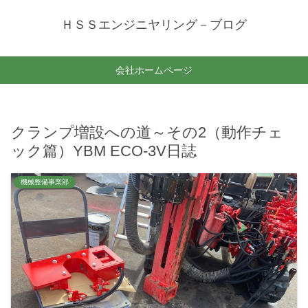
ＨＳＳエンジニヤリング－ブログ
会社ホームページ
クランプ増設への道～その2（動作チェ
ック篇）YBM ECO-3V日誌
機械整備事業部