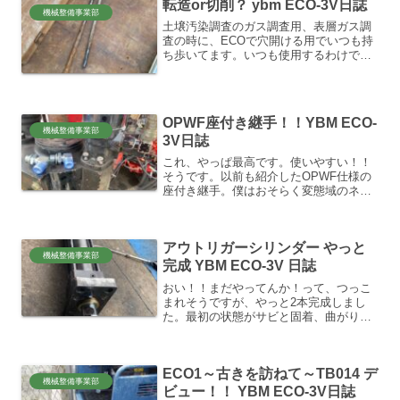
転造or切削？ ybm ECO-3V日誌
機械整備事業部
土壌汚染調査のガス調査用、表層ガス調
査の時に、ECOで穴開ける用でいつも持
ち歩いてます。いつも使用するわけでは
無いのですが、ドリルやボーリングハン
マーでは硬くて、辛い時にマシンがあれ
ば使うときがあります。先端には超硬チ
ップ2個埋めてもらって...
OPWF座付き継手！！YBM ECO-
機械整備事業部
3V日誌
これ、やっぱ最高です。使いやすい！！
そうです。以前も紹介したOPWF仕様の
座付き継手。僕はおそらく変態域のネジ
と継手のマニアでしょうから、その恩恵
に一人で興奮してます。結構最近になっ
て、清水製作所が開発されたそうですか
アウトリガーシリンダー やっと
ら、数年前の同じ内容の...
機械整備事業部
完成 YBM ECO-3V 日誌
おい！！まだやってんか！って、つっこ
まれそうですが、やっと2本完成しまし
た。最初の状態がサビと固着、曲がりで
非常に状態が悪かったのと、交換用のパ
ッキンの準備が遅れてしまい時間かかっ
てました。ECOの他の部位のシリンダー
ECO1～古きを訪ねて～TB014 デ
に比べれば、一般規格の...
機械整備事業部
ビュー！！ YBM ECO-3V日誌