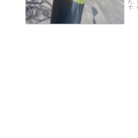
た。
で、