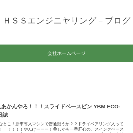
ＨＳＳエンジニヤリング－ブログ
会社ホームページ
あかんやろ！！！スライドベースピン YBM ECO-
日誌
なとこ！新車導入マシンで普通疑うか？？ドライベアリング入って
！！！！！！やんけーーー！😡しかも一番肝心の、スイングベース