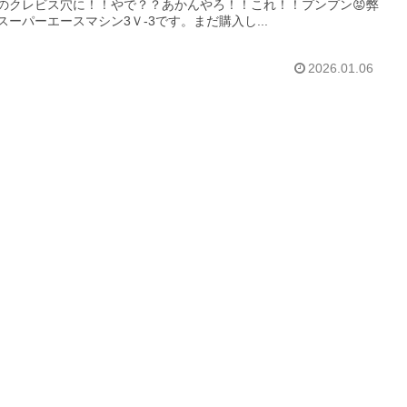
のクレビス穴に！！やで？？あかんやろ！！これ！！プンプン😡弊
スーパーエースマシン3Ｖ-3です。まだ購入し...
2026.01.06