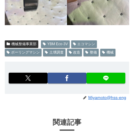
機械整備事業部
YBM Eco-3V
エコマシン
ボーリングマシン
土壌調査
改造
整備
機械
Miyamoto@hss-eng
関連記事