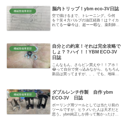
脳内トリップ！ybm eco-3V日誌
機械整備事業部
空で描けるまで、トレーニング。💦何
を？笑４方バルブの油圧経路！は？イカ
れてるー😭今は、超ーー暇な、薬剤師の
集まり〜〜総会中。。学生の頃、教科書
立てて早弁してたように、😛人の意識ま
では、誰もコントロール出来ないさ！オ
レが、退屈な総会中に、EC...
自分との約束！それは完全攻略で
機械整備事業部
しょ？？ハイ！！YBM ECO-3V
日誌
こんなもん、さらピン買えや！！アホ！
😂って自分で突っ込みながら、もちろん
新品は買ってますが、、、でも、地味ー
ーーに高価だし、納期も掛かる。モノタ
ロウとかでも買えるので、在庫は持つよ
うにしてるけど、、、、でも、この廣瀬
ダブルレンチ作製 自作 ybm
バルブ製のスロットルチェ...
機械整備事業部
ECO-3V 日誌
ボーリング用ツールとしては当たり前の
ツールですが、ヒラメいた人は天才だと
思う。ybm純正しか持って無かったけ
ど、重い重い。7kgあります。 でもybm
の作るツールなんで信頼性は抜群です。
おそらくECO-8vそれ以上のクラスの回転