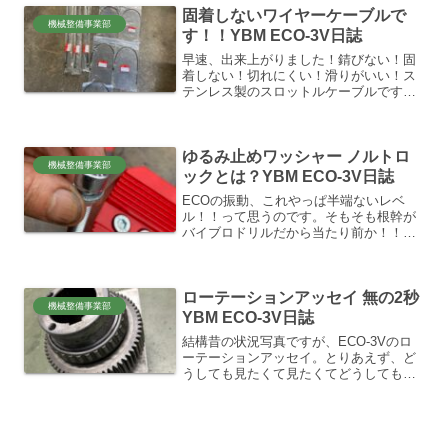
固着しないワイヤーケーブルで
のフルトルク...
機械整備事業部
す！！YBM ECO-3V日誌
早速、出来上がりました！錆びない！固
着しない！切れにくい！滑りがいい！ス
テンレス製のスロットルケーブルです。
そう、ホンダ運搬車、力丸のスロットル
ケーブル。ホンダの純正、新品部品をい
きなりチョンギッテ、依頼する奴！！オ
ゆるみ止めワッシャー ノルトロ
レ！😂（笑）しかも中古で...
機械整備事業部
ックとは？YBM ECO-3V日誌
ECOの振動、これやっぱ半端ないレベ
ル！！って思うのです。そもそも根幹が
バイブロドリルだから当たり前か！！😂
もっとパワー！！もっと起振力！！って
私がボヤくたびに、YBさんからは、「折
れます、外れます、壊れます、！！」っ
ローテーションアッセイ 無の2秒
て脅されます。😂分かる...
機械整備事業部
YBM ECO-3V日誌
結構昔の状況写真ですが、ECO-3Vのロ
ーテーションアッセイ。とりあえず、ど
うしても見たくて見たくてどうしても見
たくて、パーツカタログ見ても全然イメ
ージわからんし、初心者のころ。なんで
こんなに上下に震えてんのに軸がクール
に回ってんの？どうい...