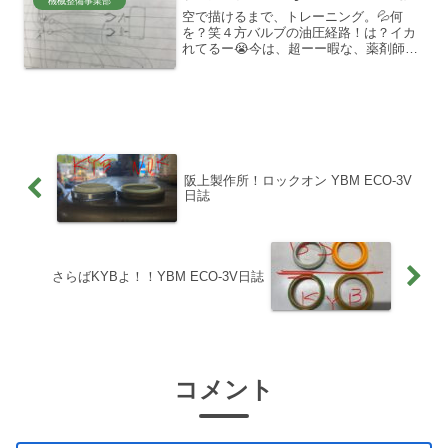
機械整備事業部
空で描けるまで、トレーニング。💦何
を？笑４方バルブの油圧経路！は？イカ
れてるー😭今は、超ーー暇な、薬剤師の
集まり〜〜総会中。。学生の頃、教科書
立てて早弁してたように、😛人の意識ま
では、誰もコントロール出来ないさ！オ
レが、退屈な総会中に、EC...
阪上製作所！ロックオン YBM ECO-3V
日誌
さらばKYBよ！！YBM ECO-3V日誌
コメント