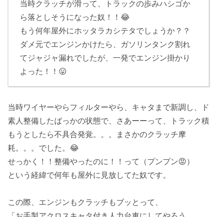
当時クラッチが滑って、トラックの歩みハシゴか
ら落としそうになった奴！！😂
もう何年屋外にホッタラカシテタでしょうか？？
ダメ元でエンジンかけたら、ガソリンタンク割れ
てジャジャ漏れでしたが、一発でエンジン掛かり
よった！！😛
当時ワイヤーやらフィルターやら、キャタまで新調し、ド
素人整備したばっかの状態で、さあーーって、トラック積
もうとしたら不具合発覚。。。まさかのクラッチ摩
耗。。。でした。😂
せっかく！！整備やったのに！！って（プンプン😡）
という経緯で何年も屋外に見放してた奴です。
この際、エンジンもクラッチもブッとって、
「お手製アクロスキャタ付き人力台車にしてやろう