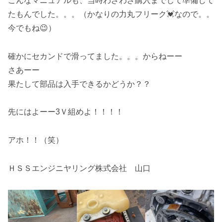
こんなマニュアルも、当時わざわざ購入までして準備して
たもんでした。。。（かなりの力丸フリーク💓なので。。
今でもね😉）
確かにセカンドで滑ってました。。。からねーー
さあーー
果たして部品は入手できるかどうか？？
先にはよーー3Ｖ組めよ！！！！
アホ！！（笑）
ＨＳＳエンジニヤリング株式会社 山口