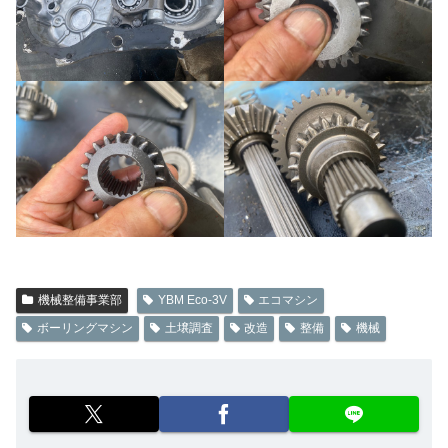
機械整備事業部
YBM Eco-3V
エコマシン
ボーリングマシン
土壌調査
改造
整備
機械