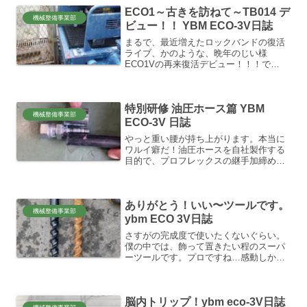
スペシャル。当時の写真は何もありませ
ECO1～古きを訪ねて～TB014 デ
んが、マジで掃除機３台が...
機械整備事業部
ビュー！！ YBM ECO-3V日誌
まるで、最近増えたロックバンドの復活
ライブ、かのような、晩年のじい様
ECO1Vの再来復活デビュー！！！で
す！！🙂かつての京阪特急8000系、リニ
ューアルデビューのような、華やかな塗
装変更で完璧整備でのデビューっ、とま
特別研修 油圧ホース篇 YBM
で行かなかったけれど、...
機械整備事業部
ECO-3V 日誌
やっと重い腰が持ち上がります。本当に
ワルイ癖だ！油圧ホースを自社製作する
目的で、プロフレックスの継手加締め機
を導入してますが、現場が立て込んで日
程が中々調整できずに頓挫してた、新規
の取扱説明（初等教育）…。本来プロフ
ありがとう！いい〜ツールです。
レックスさんの方と調整し...
機械整備事業部
ybm ECO 3V日誌
さすがの完成度で使いたくないぐらい。
僕の中では、飾って置きたい程のスーパ
ーツールです。プロですね…感動しかあ
りません。何がって？まず、仕上がり美
しい‼️これ大事！初代のドリル、今も現役
ですが、やはり先端の超硬が欠けちゃう
脳内トリップ！ybm eco-3V日誌
問題…。鉄筋でしょう...