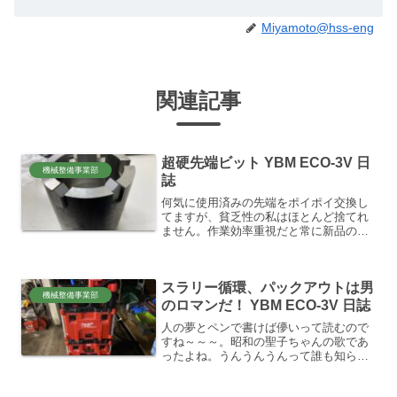
Miyamoto@hss-eng
関連記事
超硬先端ビット YBM ECO-3V 日
機械整備事業部
誌
何気に使用済みの先端をポイポイ交換し
てますが、貧乏性の私はほとんど捨てれ
ません。作業効率重視だと常に新品の先
端使用したらこれ以上のことはありませ
ん。うんちくより掘れてなんぼ。の世界
でしょ？ここは。🤐素人ながら、自分の
スラリー循環、パックアウトは男
感覚ですが1Vで掘削時は...
機械整備事業部
のロマンだ！ YBM ECO-3V 日誌
人の夢とペンで書けば儚いって読むので
すね～～～。昭和の聖子ちゃんの歌であ
ったよね。うんうんうんって誰も知らん
がな！！（花一色）🙂そう、数年前は儚
い夢で終わっていたスラリー循環の自作