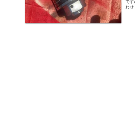
です
わせ