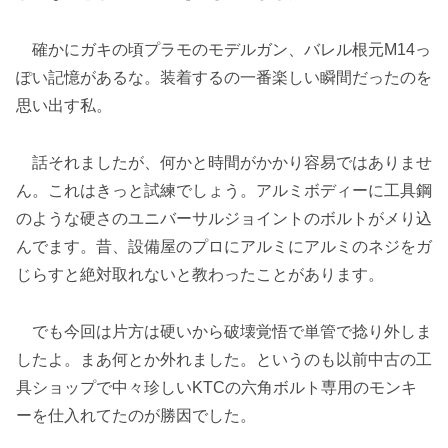
確かにガキの頃プラモのモデルガン、バレル根元M14っ
ぽい記憶があるな。装着するの一番楽しい瞬間だったのを
思い出す私。
話それましたが、何かと時間がかかり容易ではありませ
ん。これはきっと試練でしょう。アルミボディーに工具鋼
のような硬さのユニバーサルジョイントのボルトがメり込
んでます。昔、設備屋のプロにアルミにアルミのネジをガ
じらすと絶対取れないと教わったことがあります。
でも今回は片方は硬いから破壊覚悟で単管で捻り外しま
したよ。まあ何とか外れました。というのも以前中古の工
具ショップで中々珍しいKTCの六角ボルト専用のモンキ
ーを仕入れてたのが勝因でした。