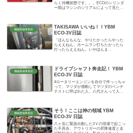
らく待機状態です。。。ECOのシリンダ
ー類はマシンのシリアルによって見た目
では区別しにくいのですが、製造元が違
ったりするため、やはり、内部のパッキ
ンは現物合わせで揃えていくしかないよ
TAKISAWA いいね！！YBM
うです。😂実際、今回の...
機械整備事業部
ECO-3V日誌
「ほんなもんな、やりたかったらやった
らええねん、ホームラン打ちたかったら
打ったらええねん。いやほんま
に、、、」byジャルジャル（笑）の精神
です。「そやし、その打ち方教えろーー
言うてんねん！」（怒）って、そのため
ドライブシャフト奔走記！ YBM
に、誰にアドバイスを求め、具体...
機械整備事業部
ECO-3V 日誌
4ロータリーエンジンを自分で作っっちゃ
って、マツダが感動してマツダのベンチ
テストに呼ばれた人、八代さんって人、
岐阜では有名ですよね？？車が好きな人
なら、知ってる人も多いのではないでし
ょうか？僕は個人的に、車は無知なので
そう！ここは神の領域 YBM
すが、当時の記事読んで...
機械整備事業部
ECO-3V 日誌
八ヶ岳に緊急出動した3Ｖの現場で起こっ
た不具合、アウトリガーの昇降速度と走