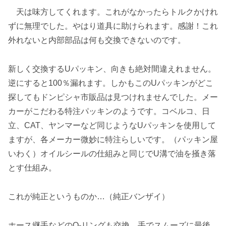
天は味方してくれます。これがなかったらトルクかけれ
ずに無理でした。やはり道具に助けられます。感謝！これ
外れないと内部部品は何も交換できないのです。
新しく交換するUパッキン、向きも絶対間違えれません。
逆にすると100％漏れます。しかもこのUパッキンがどこ
探してもドンピシャ市販品は見つけれませんでした。メー
カーがこだわる特注パッキンのようです。コベルコ、日
立、CAT、ヤンマーなど同じようなUパッキンを使用して
ますが、各メーカー微妙に特注らしいです。（パッキン屋
いわく）オイルシールの仕組みと同じでU溝で油を掻き落
とす仕組み。
これが純正というものか…（純正バンザイ）
ホース継手などのO-リングも交換、手でスムーズに最後