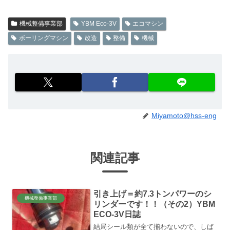
機械整備事業部
YBM Eco-3V
エコマシン
ボーリングマシン
改造
整備
機械
Miyamoto@hss-eng
関連記事
引き上げ＝約7.3トンパワーのシ
機械整備事業部
リンダーです！！（その2）YBM
ECO-3V日誌
結局シール類が全て揃わないので、しば