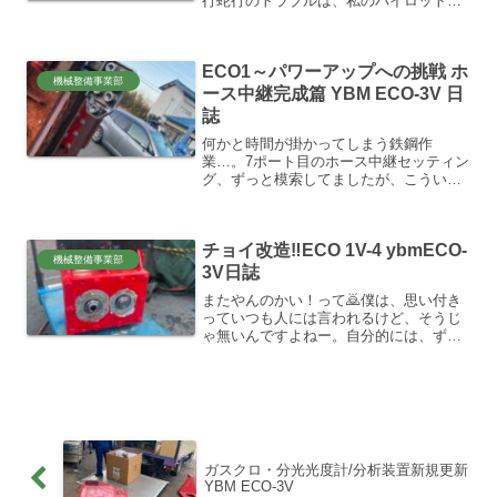
行蛇行のトラブルは、私のパイロットレ
バー組み付け不備という自爆結果で一件
落着したものの、そのトラブルシュート
の確認段階で、タンクラインにかかる余
ECO1～パワーアップへの挑戦 ホ
計な背圧に着眼し、その...
機械整備事業部
ース中継完成篇 YBM ECO-3V 日
誌
何かと時間が掛かってしまう鉄鋼作
業…。7ポート目のホース中継セッティン
グ、ずっと模索してましたが、こういう
感じ！！どう？？😉デザイン、うーーー
ーーーーーＮ、まぁーー悪くない！！😂
これでマシン幅1mに収まるはず。バイブ
チョイ改造‼ECO 1V-4 ybmECO-
ロ、回転ラインは3分→4...
機械整備事業部
3V日誌
またやんのかい！って🙇僕は、思い付き
っていつも人には言われるけど、そうじ
ゃ無いんですよねー。自分的には、ずっ
と多分、誰よりも負けないぐらい強く、
いつも思ってるんですよ。多分…。どう
すれば上手く行くかって。どうすれば、
ちょっとずつでも。ってさ...
ガスクロ・分光光度計/分析装置新規更新
YBM ECO-3V