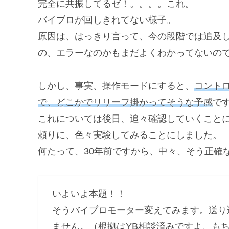
完全に共振してるゼ！。。。。これ。
バイブロが回しきれてない様子。
原因は、はっきり言って、今の段階では追及
の、エラーなのかもまだよくわかってないの
しかし、事実、操作モードにすると、
コント
で、どこかでリリーフ掛かってそうな予感
で
これについては後日、追々確認していくこと
頼りに、色々実験してみることにしました。
何たって、30年前ですから、中々、そう正確
いよいよ本題！！
そうバイブロモーター変えてみます。送り
ません。（根拠はYB相談済みですよ、も