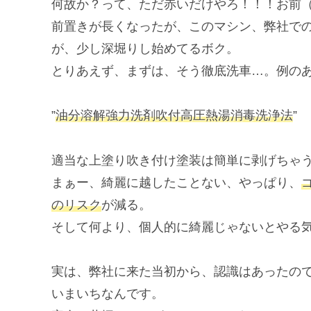
何故か？って、ただ赤いだけやろ！！！お前
前置きが長くなったが、このマシン、弊社で
が、少し深堀りし始めてるボク。
とりあえず、まずは、そう徹底洗車…。例の
”
油分溶解強力洗剤吹付高圧熱湯消毒洗浄法
”
適当な上塗り吹き付け塗装は簡単に剥げちゃう
まぁー、綺麗に越したことない、やっぱり、
のリスク
が減る。
そして何より、個人的に綺麗じゃないとやる
実は、弊社に来た当初から、認識はあったの
いまいちなんです。