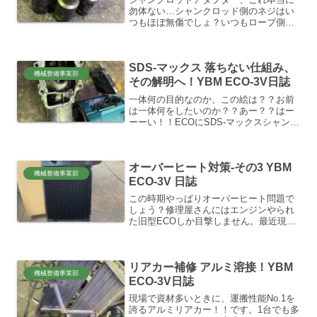
勿体ない…シャンクロッド側のネジはい
つもほぼ無傷でしょ？いつもロープ側が
痩せてダメになる…でも、改めてこのア
ダプターの強度と靭性、やっぱやばいレ
ベルだと思うのです。これぞ、クロモリ
SDS-マックス 落ちない仕組み、
素材と焼き入れの妙‼️因...
機械整備事業部
その解明へ！YBM ECO-3V日誌
一体何の目的なのか、この絵は？？お前
は一体何をしたいのか？？あー？？はー
ーーい！！ECOにSDS-マックスシャンク
のドリルを連結したいのよ！！😛今まで
はロッドにドリルを圧入溶接してツール
を作製してました。それらは、今のとこ
オーバーヒート対策-その3 YBM
ろ破損なく上手く活...
機械整備事業部
ECO-3V 日誌
この時期やっぱりオーバーヒート問題で
しょう？修理屋さんにはエンジンやられ
た旧型ECOしか目撃しません。最近現場
の解体工事屋も後ろのハッチ開けてたの
で、聞いたらやっぱランプ付くらしい。
現行日立のZX-17U-5Aでしたけど。ユン
リアカー補修 アルミ溶接！YBM
ボオペは大概無...
機械整備事業部
ECO-3V日誌
現場で資材多いときに、運搬性能No.1を
誇るアルミリアカー！！です。1台でも多