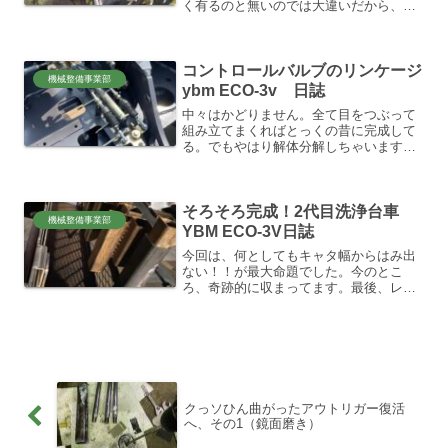
く有るのと無いのでは大違いだから、割
れてハの字に車輪が開いてダメになって
たリアカー。。出来栄えは、はっきり言
ってこだわりませんし、TIG初心者にと
コントロールバルブのリンケージ
ってのリアカーの...
機械整備事業部
ybm ECO-3v 日誌
中々はかどりません。全て目をつぶって
組み立てまくればとっくの昔に完成して
る。でもやはり解体分解しちゃいます。
私の変なクセです。 このリンケージも
何年前に分解したのか、全く組み方忘れ
ちゃってます。現行機種はこのリンケー
そろそろ完成！2代目洗浄台車
ジは無くなって、全てパイ...
機械整備事業部
YBM ECO-3V日誌
今回は、何としてもキャタ幅からはみ出
ない！！が最大命題でした。今のとこ
ろ、奇跡的に収まってます。最後、レン
チツールハンガーとエンジン上部のカバ
ー棚最近は鋼材も値段が高騰しており、
無駄にはできません。旧式のモデルを、
ガスでブッタ切った端材何と...
クっソひん曲がったアウトリガー復活
へ、その1（鏡面磨き）