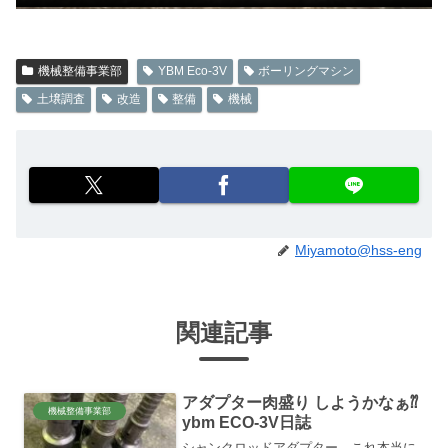
機械整備事業部
YBM Eco-3V
ボーリングマシン
土壌調査
改造
整備
機械
Miyamoto@hss-eng
関連記事
アダプター肉盛り しようかなぁ⁇
機械整備事業部
ybm ECO-3V日誌
シャンクロッドアダプター、これ本当に