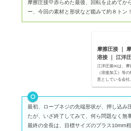
摩擦圧接💛赤らめた最後、回転を止めてか
ー、今回の素材と形状など鑑みて約８トン
摩擦圧接 ｜ 
溶接 ｜ 江洋
江洋圧接㈱は、摩
（溶接加工）等の
意としている会社
工は異材接合、電
合に有効。納期や
ら相談・依頼が可
最初、ロープネジの先端形状が、押し込み
たが、いざ終了してみて、何ら問題なく無
最終の全長は、目標サイズのプラス10mm