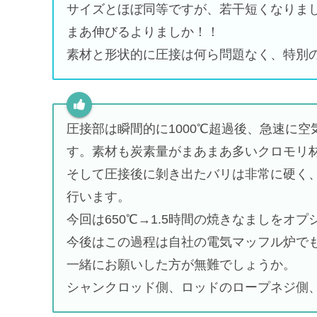
サイズとほぼ同等ですが、若干短くなりま
まあ伸びるよりましか！！
素材と形状的に圧接は何ら問題なく、特別
圧接部は瞬間的に1000℃超過後、急速に
す。素材も炭素量がまあまあ多いクロモリ
そして圧接後に剝き出たバリは非常に硬く
行います。
今回は650℃→1.5時間の焼きなましをオ
今後はこの過程は自社の電気マッフル炉で
一緒にお願いした方が無難でしょうか。
シャンクロッド側、ロッドのロープネジ側、