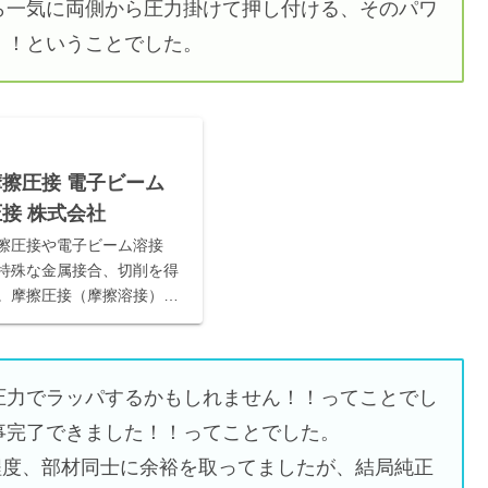
ら一気に両側から圧力掛けて押し付ける、そのパワ
！！ということでした。
摩擦圧接 電子ビーム
圧接 株式会社
擦圧接や電子ビーム溶接
特殊な金属接合、切削を得
。摩擦圧接（摩擦溶接）加
子ビームは高品質な金属接
工数の短縮も可能。全国か
能
圧力でラッパするかもしれません！！ってことでし
事完了できました！！ってことでした。
程度、部材同士に余裕を取ってましたが、結局純正