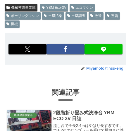
機械整備事業部
YBM Eco-3V
エコマシン
ボーリングマシン
土壌汚染
土壌調査
改造
整備
機械
Miyamoto@hss-eng
関連記事
2段階折り畳み式洗浄台 YBM
機械整備事業部
ECO-3V 日誌
流し台で全長2.4ｍはやはり長すぎです。
でも2ｍのサンプラーを受けて横向きに洗