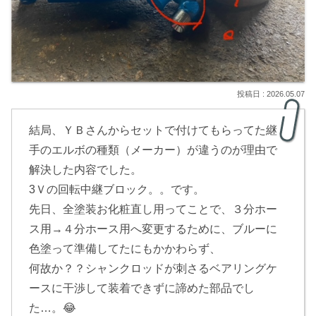
2026.05.07
結局、ＹＢさんからセットで付けてもらってた継
手のエルボの種類（メーカー）が違うのが理由で
解決した内容でした。
3Ｖの回転中継ブロック。。です。
先日、全塗装お化粧直し用ってことで、３分ホー
ス用→４分ホース用へ変更するために、ブルーに
色塗って準備してたにもかかわらず、
何故か？？シャンクロッドが刺さるベアリングケ
ースに干渉して装着できずに諦めた部品でし
た…。😂