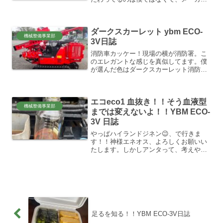
さんだけど…。オイルクーラーの防振ゴ
ムマウント、おそらくクラボウさんの製
品だろうけど、これがあるから、クーラ
ダークスカーレット ybm ECO-
ーファンの故障が減ったそ...
機械整備事業部
3V日誌
消防車カッケー！現場の横が消防署。こ
のエレガントな感じを真似してます。僕
が選んだ色はダークスカーレット消防車
の色は分かりません。いつも昼間洗って
るから、聞いてみようかな。全部この色
にするつもりです。色々悩みましたが、
エコeco1 血抜き！！そう血液型
やっぱりこの色、よく信号...
機械整備事業部
までは変えないよ！！YBM ECO-
3V 日誌
やっぱハイランドジネン😉、で行きま
す！！神様エネオス、よろしくお願いい
たします。しかしアンタって、考えや嗜
好などコロコロしょっちゅう変わりよん
な＝＝って。この前まで、生分解なんか
イランってボロカス言ってたやんけ！！
コロコロ変わる？別に気にし...
足るを知る！！YBM ECO-3V日誌