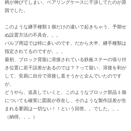
柄が伸びてしまい、ベアリングケースに干渉してたのが原
因でした。
このような継手種類１個だけの違いで起きちゃう、予期せ
ぬ設置方法の不具合。。。
バルブ周辺では特に多いのです。だから大半、継手種類は
指定されてるのですが。。。
最初、ブロック背面に溶接されている鉄板ステーの張り付
き位置に若干誤差があるのでは？？って疑い、溶接を剥が
して、安易に自分で溶接し直そうかと企んでいたのです
が、
どうやら、追及していくと、このようなブロック部品１個
についても確実に図面が存在し、そのような製作誤差が生
まれる要因は一切ない！！という回答。。でした。。。
（納得。。。）