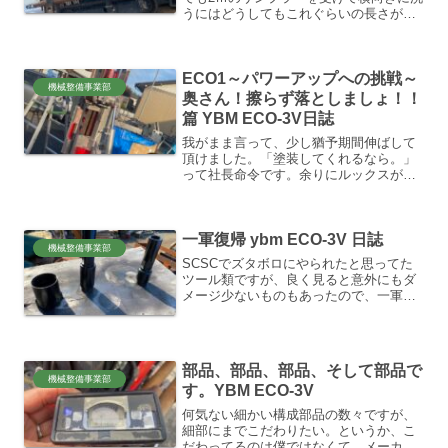
うにはどうしてもこれぐらいの長さが必
要なんですね。トラックにもECOと一緒
に載せるのは少し厳しい長さです。運搬
車力丸に固定式でセットしてる仕様の洗
ECO1～パワーアップへの挑戦～
い専用運搬車があ...
機械整備事業部
奥さん！擦らず落としましょ！！
篇 YBM ECO-3V日誌
我がまま言って、少し猶予期間伸ばして
頂けました。「塗装してくれるなら。」
って社長命令です。余りにルックスが悪
いため不評だと…。😂はっきり言って迷
惑でしかない…。っと。弊社のECO1。
ソリャーそうでしょーね。普通無いよ
一軍復帰 ybm ECO-3V 日誌
ね、こんだけフロント錆び...
機械整備事業部
SCSCでズタボロにやられたと思ってた
ツール類ですが、良く見ると意外にもダ
メージ少ないものもあったので、一軍復
帰させるために、綺麗にしておきます。
サンプラーの打ち込みヘッドなど、少し
傷はありますが、ネジ山はかろうじて大
丈夫です。やはり打撃操...
部品、部品、部品、そして部品で
機械整備事業部
す。YBM ECO-3V
何気ない細かい構成部品の数々ですが、
細部にまでこだわりたい。というか、こ
だわってるのは僕ではなくて、メーカー