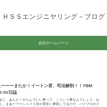
ＨＳＳエンジニヤリング－ブログ
会社ホームページ
たーーーまたか！イートン君、司法解剖！！YBM
O-3V日誌
まに、あんた！やらんでいい事って、こういう事なんでしょう。お
く。まあーーーシャフト径が異常に摩耗してるので、バイブロのド