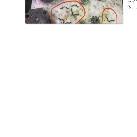
ライ
体。