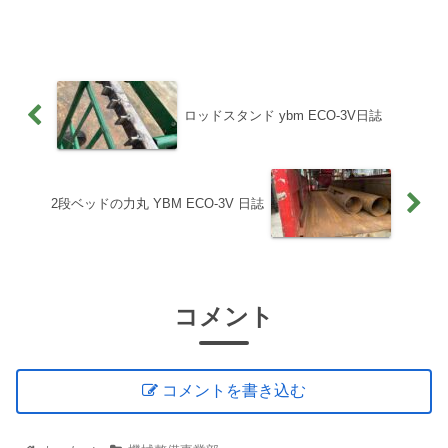
った昔なら、諦めついてたかもしれん
が…。久々の、修験者への門へようこ
そ！マシンダメ配管不明ほぼ被覆被覆下
パツパツ改良ハツリはOKドリ...
ロッドスタンド ybm ECO-3V日誌
2段ベッドの力丸 YBM ECO-3V 日誌
コメント
コメントを書き込む