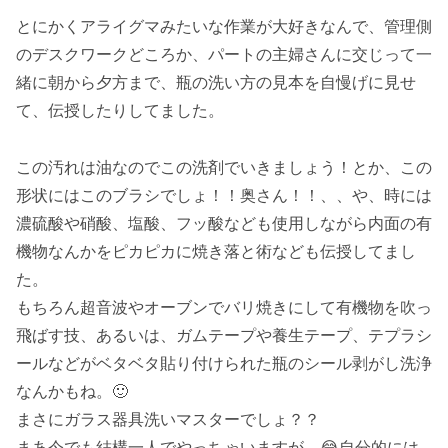
とにかくアライグマみたいな作業が大好きなんで、管理側
のデスクワークどころか、パートの主婦さんに交じって一
緒に朝から夕方まで、瓶の洗い方の見本を自慢げに見せ
て、伝授したりしてました。
この汚れは油なのでこの洗剤でいきましょう！とか、この
形状にはこのブラシでしょ！！奥さん！！、、や、時には
濃硫酸や硝酸、塩酸、フッ酸なども使用しながら内面の有
機物なんかをピカピカに焼き落と術なども伝授してまし
た。
もちろん超音波やオーブンでバリ焼きにして有機物を吹っ
飛ばす技、あるいは、ガムテープや養生テープ、テプラシ
ールなどがベタベタ貼り付けられた瓶のシール剥がし洗浄
なんかもね。🙂
まさにガラス器具洗いマスターでしょ？？
まあ今でも結構一人でやっちゃいますが。😂自分的には