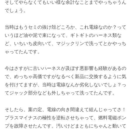
そしてやらなくてもいい様な余計なことまでやっちゃうん
でしょう。
当時はもうセミの抜け殻どころか、これ電線なのか？って
いうほど油や泥で束になって、ギトギトのハーネス類な
ど、いちいち皮向いて、マジックリンで洗ってとかやっち
ゃってたんです。
今はさすがに古いハーネスが及ぼす悪影響も経験があるの
で、めっちゃ高価ですがなるべく新品に交換するように気
を付けてますが、当時は電線なんか劣化しないでしょ？っ
てジャック部分なども外しちゃって洗ってたんです。
そしたら、案の定、電線の向き間違えて組んじゃってさ！
プラスマイナスの極性を逆転させちゃって、燃料電磁ポン
プを故障させたんです。汚いけどまともにちゃんと動いて