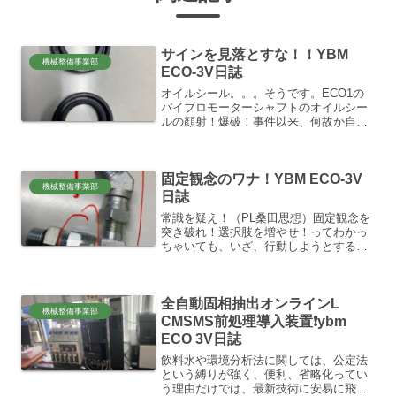
サインを見落とすな！！YBM
機械整備事業部
ECO-3V日誌
オイルシール。。。そうです。ECO1の
バイブロモーターシャフトのオイルシー
ルの顔射！爆破！事件以来、何故か自分
の中で、妙に気がかりなオイルシー
ル。。です。NOKのカタログを見てる
と、シール部の密閉理論など、深堀りす
固定観念のワナ！YBM ECO-3V
ると楽しいし、何か妙に引き...
機械整備事業部
日誌
常識を疑え！（PL桑田思想）固定観念を
突き破れ！選択肢を増やせ！ってわかっ
ちゃいても、いざ、行動しようとする
と、何かと変化を嫌う人間…。ってや
つ。凡人のおれ！もそのとおーーーー
り！ダメですね😂化学変化でも、状態変
全自動固相抽出オンラインL
化にはエネルギーが要るんです...
機械整備事業部
CMSMS前処理導入装置❗ybm
ECO 3V日誌
飲料水や環境分析法に関しては、公定法
という縛りが強く、便利、省略化ってい
う理由だけでは、最新技術に安易に飛び