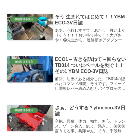
付けない現実がある。面倒で手間がかか
る昔ながらの分析手法が未だに指定され
る事が多い日本の分析事情です。😓先日
そう 生まれてはじめて！！YBM
のKOKENこと、鉱研工...
機械整備事業部
ECO-3V日誌
ああ、うれしすぎて あたし 舞い上が
りそう！！！おい待て待て！！大げさ
や！😂先生から、連絡頂きアダプター復
活品 第1号 完成いたしました。バリで
塞がってたセンターの水抜き穴貫通、圧
接後のバリ削り、そしてレンチカットの
ECO1～古きを訪ねて～回らない
フライス加工。決して先生...
機械整備事業部
TB014 ついにベールを剥ぐ！！
その1 YBM ECO-3V日誌
前回、油圧の妙と紹介した、TB014の隠
れたコマンド機能、そうです。フィード
圧調整レバー締め込むとバイブロその
他、ウインチ、回転、全部止まる、現
象。。。このバルブ、フィード圧調整バ
ルブじゃない！！、😂、全部圧調整弁に
さぁ、どうする？ybm eco-3V日
なっちゃってる。（笑）奇...
機械整備事業部
誌
辛抱、忍耐、体力、知力、無心、トラン
ス、ゾーン突入、飢え、渇き…。笑笑笑
言うてる事、兵隊やん。そう。手段無か