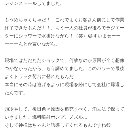
ンジンストールしてました。
もうめちゃくちゃだ！！これでよくお客さん前にして作業
終了できたもんだ！！、もう一人の社員が後ろでラジエー
ターにシャワーで水掛けながら！（笑）😂すいませーー
ーーーんとか言いながら。
現場ではただただショックで、何故なのか原因が全く想像
つかなかったから、もう諦めてました。このパワーで最後
よくトラック荷台に登れたもんだ！
本当にその時は逃げるように現場を跡にして会社に帰還し
たんです。
頭冷やして、後日色々原因を追究すべく、消去法で探って
いきました。燃料噴射ポンプ、ノズル…
そして神様はちゃんと誘導してくれるもんですね😉