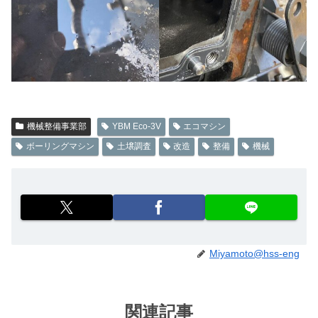
機械整備事業部
YBM Eco-3V
エコマシン
ボーリングマシン
土壌調査
改造
整備
機械
Miyamoto@hss-eng
関連記事