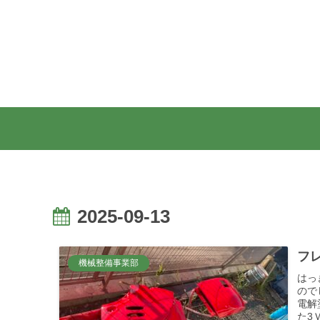
2025-09-13
フレ
機械整備事業部
はっ
ので
電解
た3