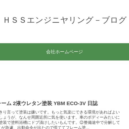
ＨＳＳエンジニヤリング－ブログ
会社ホームページ
ーム 2液ウレタン塗装 YBM ECO-3V 日誌
きり言って塗装は嫌いです。もっと気楽にできる環境があればよい
しょうが、なんせ周囲近所に気を使います。車のボディーみたいに
塗装で塗料浴槽にドブ漬けしたいもんです。😉整備途中で分解して
Ｖが急遽、出動命令が出たので慌ててフレーム塗...