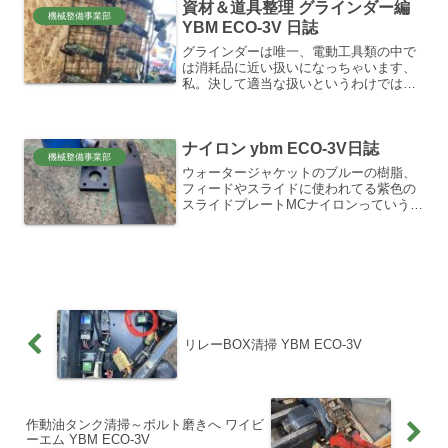
資材＆道具整理 グラインダー編
機械整備事業部
YBM ECO-3V 日誌
グラインダーは唯一、電動工具類の中で
は消耗品に近い扱いになっちゃいます、
私。決して適当な扱いというわけでは無
いのですが。だからあまり高級な性能の
製品は求めずに、全て中古品です。トル
クやパワー、充電式などの性能よりは、
ナイロン ybm ECO-3V日誌
研削刃毎に専用にして、取...
機械整備事業部
ウォータージャケットのブルーの樹脂、
フィードやスライドに使われてる紫色の
スライドプレートMCナイロンっていう素
材らしい。白い樹脂、ジュラコンと似て
るけど、MCナイロンは優れた機能を持っ
てます。強度や摺動性など。成型と架橋
反応を型に流して同時...
リレーBOX清掃 YBM ECO-3V
作動油タンク清掃～ボルト磨きへ ワイビ
ーエム YBM ECO-3V