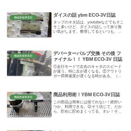
に人生掛けるほどの時間はかからなさそ
うな予感ですが、😛興味の矛先が色んな
分野に枝葉が伸びてね、御かげで数年前
ダイスの話 ybm ECO-3V日誌
の自分では、知り得なか...
機械整備事業部
タップのネタ話は、youtubeなどでもそこ
そこ多いけど、ダイスの話しって余り無
い気がします。整理してるといつも、必
要以上に色々気になり出すのがクセで、
でもそういうタイミングで習う事が実は
本質的な事が多い私の経験です。タップ
メーカーのヤマワ...
デバーターバルブ交換 その後 フ
機械整備事業部
ァイナル！！ YBM ECO-3V 日誌
①走行モードで左右のキャタのスピード
が違う。特に左が遅くなる。②アウトリ
ガー昇降速度が遅くなる時がある。（パ
イロット回路改造の為、左右ともに遅く
なる）③走行モード（後側モード）でフ
ィードと回転がレバー倒すと微妙に動い
廃品利用術！YBM ECO-3V日誌
てしまう。④前側（掘削）...
機械整備事業部
この部品は簡単には捨てれない！絶対い
つか、利用できる。😉そう信じて。だか
ら、貯めに貯めまくってる、オレ！そ
う。簡単な機械下の防振ダンパーとし
て、はたまた、ゴムマット？？ずーーー
と考えてました。使い古した、バイブロ
用、ゴム防振ダンパーですね😉...