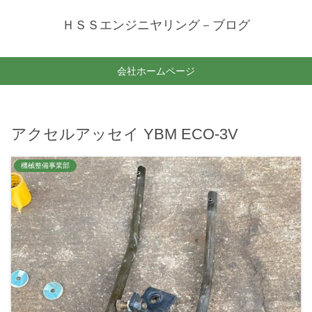
ＨＳＳエンジニヤリング－ブログ
会社ホームページ
アクセルアッセイ YBM ECO-3V
機械整備事業部