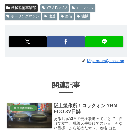
機械整備事業部
YBM Eco-3V
エコマシン
ボーリングマシン
改造
整備
機械
Miyamoto@hss-eng
関連記事
阪上製作所！ロックオン YBM
機械整備事業部
ECO-3V日誌
ある1台の3Ｖの完全攻略ってことで、自
分で立てた現役人生掛けてのショーもな
い目標！から始めたオレ。攻略には、既