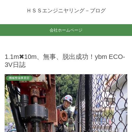
ＨＳＳエンジニヤリング－ブログ
会社ホームページ
1.1m✖10m、無事、脱出成功！ybm ECO-
3V日誌
機械整備事業部