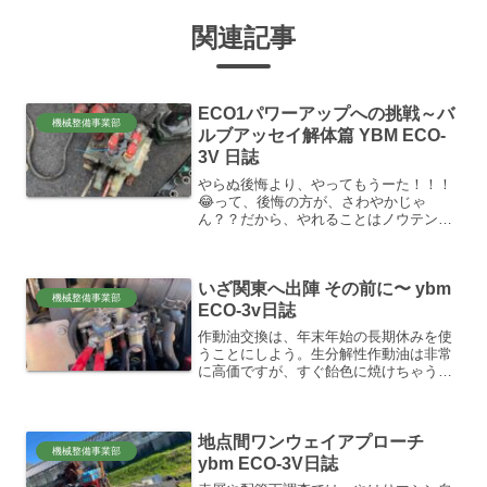
関連記事
ECO1パワーアップへの挑戦～バ
機械整備事業部
ルブアッセイ解体篇 YBM ECO-
3V 日誌
やらぬ後悔より、やってもうーた！！！
😂って、後悔の方が、さわやかじゃ
ん？？だから、やれることはノウテンキ
にやってみよう！！って思います。時間
との勝負もありますが…。とにかく、今
回の継手変換目的のメインである、タン
いざ関東へ出陣 その前に〜 ybm
クブロックとバイブロスタック...
機械整備事業部
ECO-3v日誌
作動油交換は、年末年始の長期休みを使
うことにしよう。生分解性作動油は非常
に高価ですが、すぐ飴色に焼けちゃうか
ら、どうなんでしょうか？熱に弱いのか
なぁ？昔、ybmが一般的な鉱物系作動油
46番と中途半端に混ぜちゃった時、油圧
地点間ワンウェイアプローチ
メインポンプが故障し...
機械整備事業部
ybm ECO-3V日誌