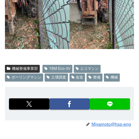
機械整備事業部
YBM Eco-3V
エコマシン
ボーリングマシン
土壌調査
改造
整備
機械
Miyamoto@hss-eng