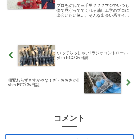
プロを訪ねて三千里？？？マジでいつも
傍で見守っててくれる油圧工学のプロに
出会いたい💓…。そんな出会い系サイト
ないでしょうか？っていつも切実に思
う。油圧シンボルとか見ても、はっきり
言って訳わからん！！化学の構造式やベ
ンゼン環の絵をみて、ゲロ吐...
いってらっしゃい‼ラジオコントロール
ybm ECO-3v日誌
相変わらずさすがやな！ざ・おおさか‼
ybm ECO-3v日誌
コメント