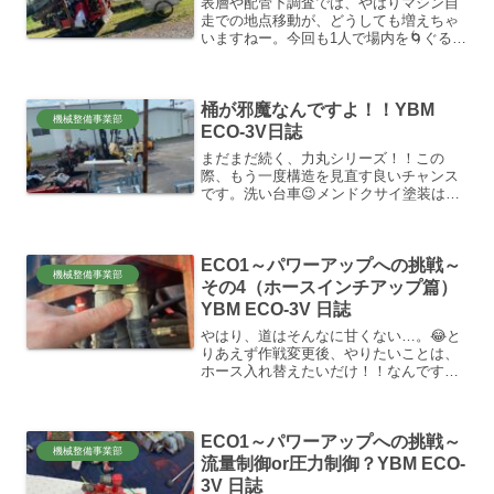
表層や配管下調査では、やはりマシン自
走での地点移動が、どうしても増えちゃ
いますねー。今回も1人で場内を🌀ぐるぐ
る周って移動してます。地味にこの移動
時間が、作業してる時間より長かったり
します。まあ、そんなに慌てなくても大
桶が邪魔なんですよ！！YBM
丈夫な現場なので気楽に...
機械整備事業部
ECO-3V日誌
まだまだ続く、力丸シリーズ！！この
際、もう一度構造を見直す良いチャンス
です。洗い台車😉メンドクサイ塗装は、
やっと終わった！新品で買ってホッタラ
カシテた塗料色。現在まで、いまいちパ
ンチが無くて使わずにいた色です。（ラ
ECO1～パワーアップへの挑戦～
イトブルーメタリック！！）...
機械整備事業部
その4（ホースインチアップ篇）
YBM ECO-3V 日誌
やはり、道はそんなに甘くない…。😂と
りあえず作戦変更後、やりたいことは、
ホース入れ替えたいだけ！！なんです
が…。ZX17U-5A…。ベースマシンは日
立現行の最新のモデルです。古い昔の3Ｖ
ばかりに手慣れちゃってるから、何気に
ECO1～パワーアップへの挑戦～
現行機種は、あまり...
機械整備事業部
流量制御or圧力制御？YBM ECO-
3V 日誌