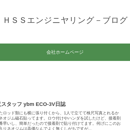
ＨＳＳエンジニヤリング－ブログ
会社ホームページ
スタッフ ybm ECO-3V日誌
たロッド類にも横に張り付くから、1人で立てて検尺写真とれるか
ネオジム磁石貼ってます。ロウ付けやハンダを試したけど、接着剤
番早いし、簡単だったので接着剤で貼り付けてます。何げにこのお
入りネオジムは高価なんでよく無くしがちですが...