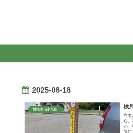
2025-08-18
検尺
機械整備事業部
立て
ら、
が一
気に