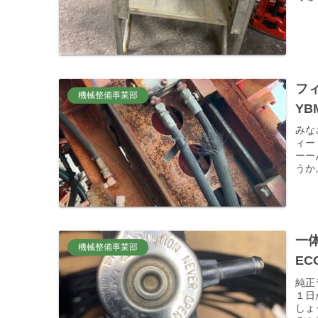
フ
機械整備事業部
YB
みな
ィー
ーー
うか
一
機械整備事業部
EC
純正
１日
しょ