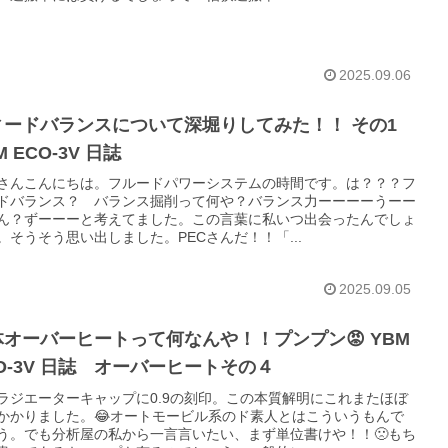
2025.09.06
ィードバランスについて深堀りしてみた！！ その1
M ECO-3V 日誌
さんこんにちは。フルードパワーシステムの時間です。は？？？フ
ドバランス？ バランス掘削って何や？バランス力ーーーーうーー
ん？ずーーーと考えてました。この言葉に私いつ出会ったんでしょ
。そうそう思い出しました。PECさんだ！！「...
2025.09.05
体オーバーヒートって何なんや！！プンプン😡 YBM
O-3V 日誌 オーバーヒートその４
ラジエーターキャップに0.9の刻印。この本質解明にこれまたほぼ
かかりました。😂オートモービル系のド素人とはこういうもんで
う。でも分析屋の私から一言言いたい、まず単位書けや！！🙁もち