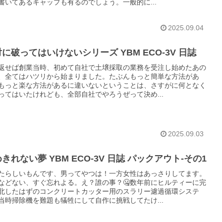
書いてあるキャップも有るのでしょう。一般的に...
2025.09.04
に破ってはいけないシリーズ YBM ECO-3V 日誌
返せば創業当時、初めて自社で土壌採取の業務を受注し始めたあの
、全てはハツリから始まりました。たぶんもっと簡単な方法があ
もっと楽な方法があるに違いないということは、さすがに何となく
ってはいたけれども、全部自社でやろうぜって決め...
2025.09.03
きれない夢 YBM ECO-3V 日誌 パックアウト-その1
たらしいもんです、男ってやつは！一方女性はあっさりしてます。
などない、すぐ忘れよる。え？誰の事？🤐数年前にヒルティーに完
北したはずのコンクリートカッター用のスラリー濾過循環システ
当時掃除機を難題も犠牲にして自作に挑戦してたけ...