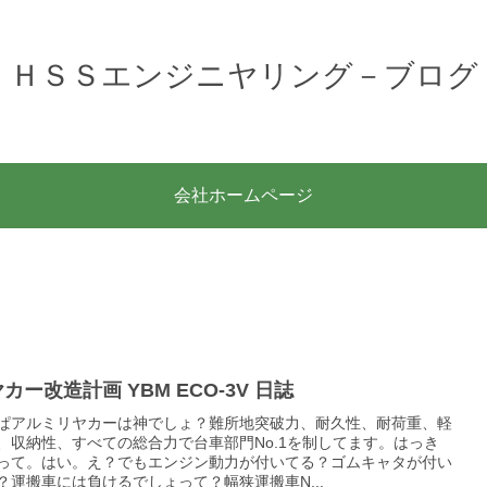
ＨＳＳエンジニヤリング－ブログ
会社ホームページ
カー改造計画 YBM ECO-3V 日誌
ぱアルミリヤカーは神でしょ？難所地突破力、耐久性、耐荷重、軽
、収納性、すべての総合力で台車部門No.1を制してます。はっき
って。はい。え？でもエンジン動力が付いてる？ゴムキャタが付い
？運搬車には負けるでしょって？幅狭運搬車N...