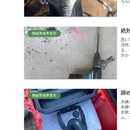
ろん
絶対
機械整備事業部
思い
当時
る、
分か
諦め
機械整備事業部
未練
未練
全敗
ム。