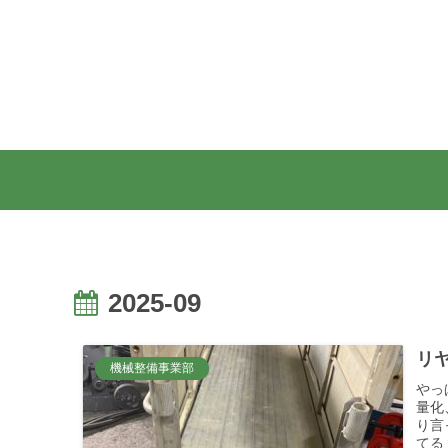
2025-09
リヤ
機械整備事業部
やっ
量化
り言
てる