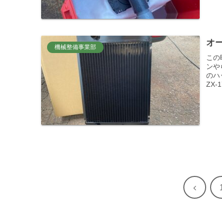
オー
機械整備事業部
この
ンや
のハ
ZX
前
へ