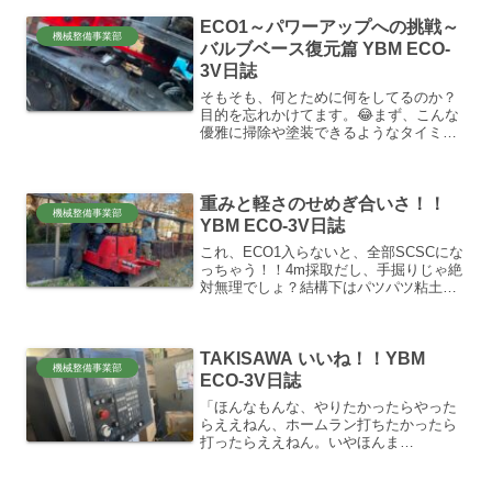
イランってボロカス言ってたやんけ！！
ECO1～パワーアップへの挑戦～
コロコロ変わる？別に気にし...
機械整備事業部
バルブベース復元篇 YBM ECO-
3V日誌
そもそも、何とために何をしてるのか？
目的を忘れかけてます。😂まず、こんな
優雅に掃除や塗装できるようなタイミン
グ、まず無いでしょう。今のうちにやっ
ておこう！！ユンボでは一切存在しな
い、この部位スペース。そう、YB完全オ
重みと軽さのせめぎ合いさ！！
リジナルスペースです。バ...
機械整備事業部
YBM ECO-3V日誌
これ、ECO1入らないと、全部SCSCにな
っちゃう！！4m採取だし、手掘りじゃ絶
対無理でしょ？結構下はパツパツ粘土だ
し！いやや！！現場は関東、全部装備フ
ルチェンジで出直しか？あほらしい！！
っとまでは思わないけど、危険や横着破
TAKISAWA いいね！！YBM
壊があっては絶対...
機械整備事業部
ECO-3V日誌
「ほんなもんな、やりたかったらやった
らええねん、ホームラン打ちたかったら
打ったらええねん。いやほんま
に、、、」byジャルジャル（笑）の精神
です。「そやし、その打ち方教えろーー