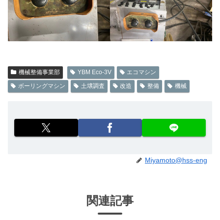
機械整備事業部
YBM Eco-3V
エコマシン
ボーリングマシン
土壌調査
改造
整備
機械
Miyamoto@hss-eng
関連記事