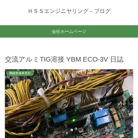
ＨＳＳエンジニヤリング－ブログ
会社ホームページ
交流アルミTIG溶接 YBM ECO-3V 日誌
機械整備事業部