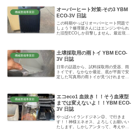
オーバーヒート対策-その3 YBM
機械整備事業部
ECO-3V 日誌
この時期やっぱりオーバーヒート問題で
しょう？修理屋さんにはエンジンやられ
た旧型ECOしか目撃しません。最近現場
の解体工事屋も後ろのハッチ開けてたの
で、聞いたらやっぱランプ付くらしい。
現行日立のZX-17U-5Aでしたけど。ユン
土壌採取用の雨トイ YBM ECO-
ボオペは大概無...
機械整備事業部
3V 日誌
日常の話題から、試料採取用の受器、雨
トイです。なかなか最近、底が平面で安
定した写真用の雨トイが見つけれませ
ん。創業時は安易に普通の八つ橋みたい
な底丸の茶色のトイを使ってましたが、
外注様（TD）に初めて出会って、この白
エコeco1 血抜き！！そう血液型
い平底トイを初めて見たん...
機械整備事業部
までは変えないよ！！YBM ECO-
3V 日誌
やっぱハイランドジネン😉、で行きま
す！！神様エネオス、よろしくお願いい
たします。しかしアンタって、考えや嗜
好などコロコロしょっちゅう変わりよん
な＝＝って。この前まで、生分解なんか