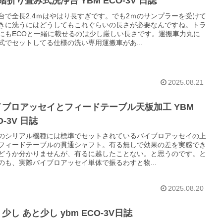
階折り畳み式洗浄台 YBM ECO-3V 日誌
台で全長2.4ｍはやはり長すぎです。でも2ｍのサンプラーを受けて
きに洗うにはどうしてもこれぐらいの長さが必要なんですね。トラ
にもECOと一緒に載せるのは少し厳しい長さです。運搬車力丸に
式でセットしてる仕様の洗い専用運搬車があ...
2025.08.21
イブロアッセイとフィードテーブル天板加工 YBM
O-3V 日誌
のシリアル機種には標準でセットされているバイブロアッセイの上
フィードテーブルの貫通シャフト。有る無しで効果の差を実感でき
どうか分かりませんが、有るに越したことない。と思うのです。と
のも、実際バイブロアッセイ単体で振るわすと物...
2025.08.20
少し あと少し ybm ECO-3V日誌