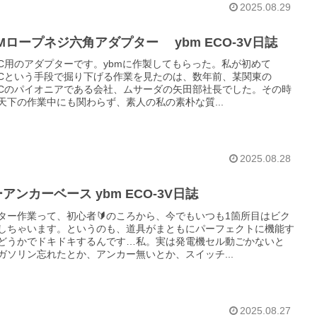
2025.08.29
Mロープネジ六角アダプター ybm ECO-3V日誌
SC用のアダプターです。ybmに作製してもらった。私が初めて
SCという手段で掘り下げる作業を見たのは、数年前、某関東の
SCのパイオニアである会社、ムサーダの矢田部社長でした。その時
天下の作業中にも関わらず、素人の私の素朴な質...
2025.08.28
アンカーベース ybm ECO-3V日誌
ター作業って、初心者🔰のころから、今でもいつも1箇所目はビク
しちゃいます。というのも、道具がまともにパーフェクトに機能す
どうかでドキドキするんです…私。実は発電機セル動ごかないと
ガソリン忘れたとか、アンカー無いとか、スイッチ...
2025.08.27