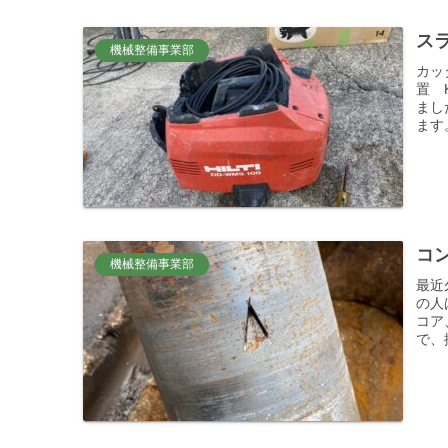
スラ
機械整備事業部
カッ
置 
まし
ます。
コン
機械整備事業部
最近
の人
コア
で、