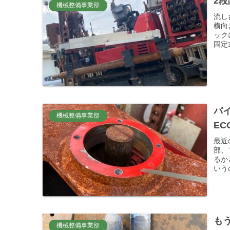
2段
機械整備事業部
流し
横向
ック
固定
バ
機械整備事業部
EC
最近
部、
るか
いう
もう
機械整備事業部