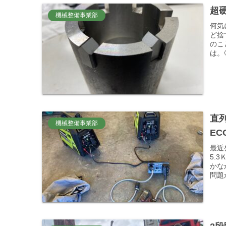
超硬
機械整備事業部
何気
ど捨
のこ
は。
直列
機械整備事業部
EC
最近
5.
かな
問題