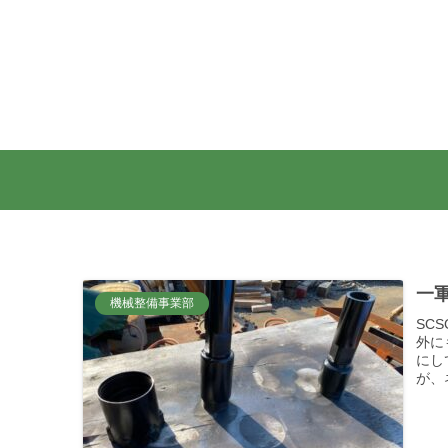
一軍
機械整備事業部
SC
外に
にし
が、