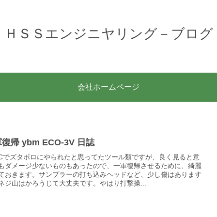
ＨＳＳエンジニヤリング－ブログ
会社ホームページ
復帰 ybm ECO-3V 日誌
SCでズタボロにやられたと思ってたツール類ですが、良く見ると意
もダメージ少ないものもあったので、一軍復帰させるために、綺麗
ておきます。サンプラーの打ち込みヘッドなど、少し傷はあります
ネジ山はかろうじて大丈夫です。やはり打撃操...