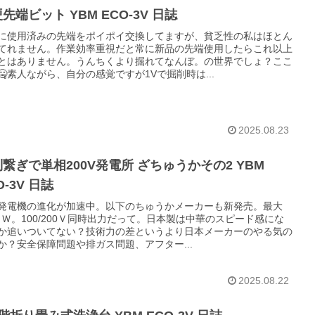
先端ビット YBM ECO-3V 日誌
に使用済みの先端をポイポイ交換してますが、貧乏性の私はほとん
てれません。作業効率重視だと常に新品の先端使用したらこれ以上
とはありません。うんちくより掘れてなんぼ。の世界でしょ？ここ
🤐素人ながら、自分の感覚ですが1Vで掘削時は...
2025.08.23
繋ぎで単相200V発電所 ざちゅうかその2 YBM
O-3V 日誌
発電機の進化が加速中。以下のちゅうかメーカーも新発売。最大
3ＫＷ。100/200Ｖ同時出力だって。日本製は中華のスピード感にな
か追いついてない？技術力の差というより日本メーカーのやる気の
か？安全保障問題や排ガス問題、アフター...
2025.08.22