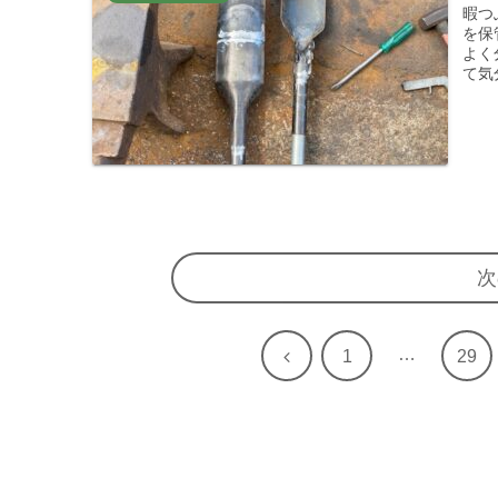
暇つ
を保
よく
て気
次
…
前
1
29
へ